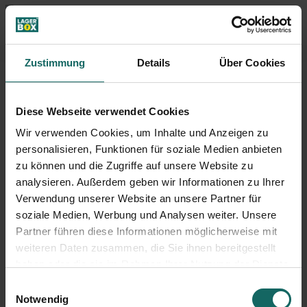
Rent your storage now
EN
DE
Zustimmung
Details
Über Cookies
Diese Webseite verwendet Cookies
Wir verwenden Cookies, um Inhalte und Anzeigen zu
personalisieren, Funktionen für soziale Medien anbieten
zu können und die Zugriffe auf unsere Website zu
analysieren. Außerdem geben wir Informationen zu Ihrer
Verwendung unserer Website an unsere Partner für
soziale Medien, Werbung und Analysen weiter. Unsere
Partner führen diese Informationen möglicherweise mit
weiteren Daten zusammen, die Sie ihnen bereitgestellt
haben oder die sie im Rahmen Ihrer Nutzung der Dienste
gesammelt haben.
Einwilligungsauswahl
Notwendig