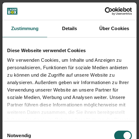
Lagerraum online
DE
EN
buchen
Zustimmung
Details
Über Cookies
Diese Webseite verwendet Cookies
Wir verwenden Cookies, um Inhalte und Anzeigen zu
personalisieren, Funktionen für soziale Medien anbieten
zu können und die Zugriffe auf unsere Website zu
analysieren. Außerdem geben wir Informationen zu Ihrer
Verwendung unserer Website an unsere Partner für
soziale Medien, Werbung und Analysen weiter. Unsere
Partner führen diese Informationen möglicherweise mit
weiteren Daten zusammen, die Sie ihnen bereitgestellt
haben oder die sie im Rahmen Ihrer Nutzung der Dienste
gesammelt haben.
Einwilligungsauswahl
Notwendig