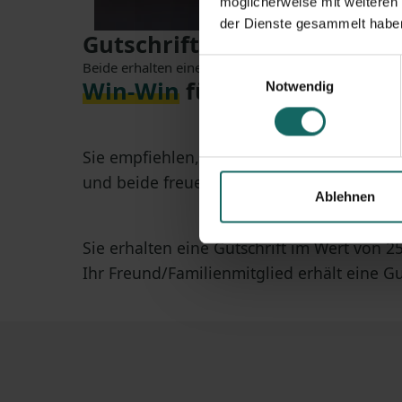
möglicherweise mit weiteren
der Dienste gesammelt habe
Gutschrift erhalten
Einwilligungsauswahl
Beide erhalten eine 25€ Gutschrift.
Win-Win
für alle:
Notwendig
Sie empfiehlen, Ihr Freund startet bei LA
und beide freuen sich über eine
25 € Guts
Ablehnen
Sie erhalten eine Gutschrift im Wert von 2
Ihr Freund/Familienmitglied erhält eine Gu