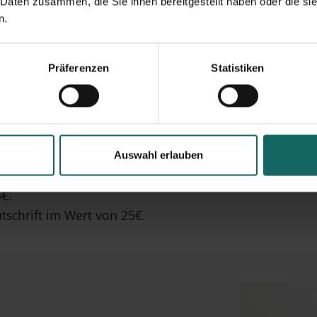
 Daten zusammen, die Sie ihnen bereitgestellt haben oder die s
n.
Präferenzen
Statistiken
GERBOX –
chrift.
Auswahl erlauben
5€.
tschrift im Wert von 25€.