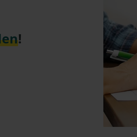
den
!