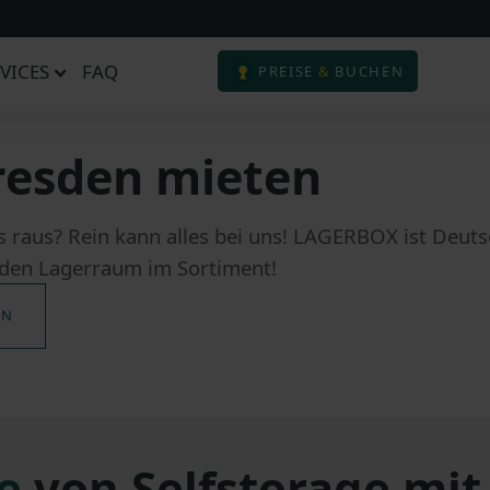
VICES
FAQ
PREISE
&
BUCHEN
Dresden mieten
 raus? Rein kann alles bei uns! LAGERBOX ist Deuts
enden Lagerraum im Sortiment!
EN
e
von Selfstorage mi