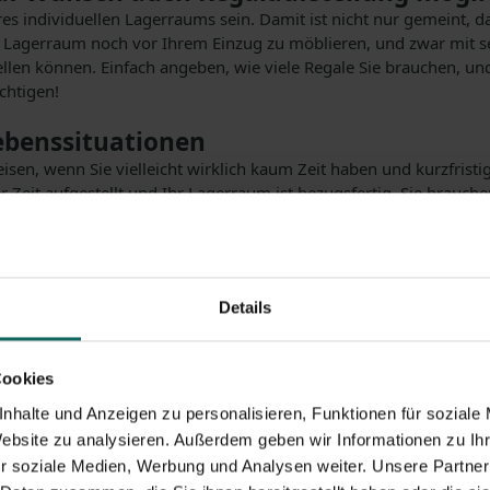
es individuellen Lagerraums sein. Damit ist nicht nur gemeint, 
n Lagerraum noch vor Ihrem Einzug zu möblieren, und zwar mit se
len können. Einfach angeben, wie viele Regale Sie brauchen, und 
chtigen!
ebenssituationen
isen, wenn Sie vielleicht wirklich kaum Zeit haben und kurzfris
r Zeit aufgestellt und Ihr Lagerraum ist bezugsfertig. Sie brauc
e am Ende des alten Mietvertrags noch keine neue Wohnung gefun
wegen eines Auslandsaufenthalts einen Lagerraum, um Ihre Sachen
, und einige Gegenstände müssen an einem sicheren Ort aufbewah
Details
 mehr und kurzfristig verfügbarer Lagerplatz zu günstigen Bedi
in dem Ihre Werbematerialien Platz haben. Auch können Sie bei un
Cookies
l wenn Sie saisonalen Bedarf einlagern wollen, kann ein wohl kli
nhalte und Anzeigen zu personalisieren, Funktionen für soziale
Website zu analysieren. Außerdem geben wir Informationen zu I
r soziale Medien, Werbung und Analysen weiter. Unsere Partner
gerplatz