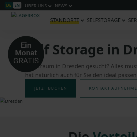
DE
EN
ÜBER UNS
NEWS
STANDORTE
SELFSTORAGE
SER
Self Storage in 
Lagerraum in Dresden gesucht? Alles muss
hat natürlich auch für Sie den ideal pass
JETZT BUCHEN
KONTAKT AUFNEHM
Die
Vorteil