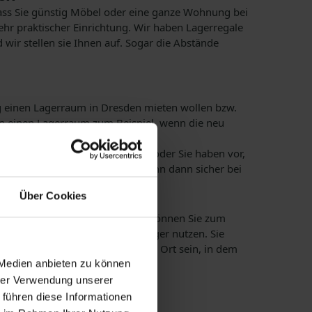
dass Sie günstig Möbel oder eine ganze Wohnung bei
hr praktischer Einrichtung. Wir haben Lagerregale
wir stellen sie Ihnen auf. Sogar die Abstände
tig einen Lagerraum in Dresden mieten wollen bzw.
hen einen Lagerraum zum Beispiel, wenn die neu
den haben.
 in Sicherheit aufzubewahren, oder Sie haben vor,
rt werden. Ihre Einrichtung kann dann sicher bei
Über Cookies
ngungen ein Segen sein kann. So können Sie zum
s einen Lagerraum als Vorratslager nutzen. Sie
matisierter Lagerraum der ideale Ort sein, in dem
 Medien anbieten zu können
hrer Verwendung unserer
 führen diese Informationen