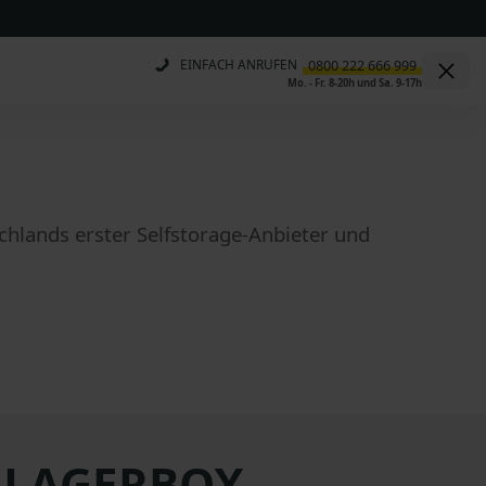
EINFACH ANRUFEN
Mo. - Fr. 8-20h und Sa. 9-17h
chlands erster Selfstorage-Anbieter und
t LAGERBOX