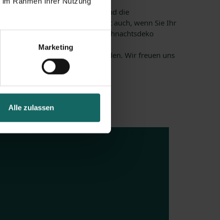
ie im Rahmen Ihrer Nutzung
enn die Temperaturen konstant und die
eifen lagern gut bei uns! Das gilt auch, wenn Sie Ihr
können bei LAGERBOX sogar Ihre Weihnachtsdeko
Marketing
 sich jetzt eine Lagerbox in Dresden. Wir freuen uns
Alle zulassen