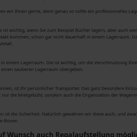
lären wir Ihnen gerne, denn genau so sollte ein professionelles Lag
as ist wichtig, wenn Sie zum Beispiel Bücher lagern, aber auch w
ntakt kommen, schon gar nicht dauerhaft in einem Lagerraum. Das
etall.
it in einem Lagerraum. Die ist wichtig, um die Verschmutzung I
 einen sauberen Lagerraum übergeben.
nen, ist Ihr persönlicher Transporter. Das ganz besondere Einz
cht nur die Mietgebühr, sondern auch die Organisation der Wagen
den ist die Sicherheit. Natürlich gewähren wir diese auch, und 
ge-Boxen.
uf Wunsch auch Regalaufstellung mögli