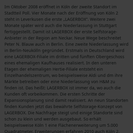
Im Oktober 2008 eröffnet in Köln der zweite Standort im
Stadtteil Poll. Vier Monate nach der Eröffnung von Köln 2
steht in Leverkusen die erste „LAGERBOX“. Weitere zwei
Monate später wird auch die Niederlassung in Stuttgart
fertiggestellt. Damit ist LAGERBOX der erste Selfstorage-
Anbieter in der Region am Neckar. Neue Wege beschreitet
Peter N. Blauw auch in Berlin. Eine zweite Niederlassung wird
in Berlin-Neukölln gegründet. Erstmals in Deutschland wird
eine LAGERBOX-Filiale im dritten und fünften Obergeschoss
eines ehemaligen Kaufhauses realisiert. In den unteren
Etagen der ehemaligen Hertie-Filiale entsteht ein
Einzelhandelszentrum, wo beispielsweise Aldi und dm ihre
Märkte betreiben oder eine Niederlassung von H&M zu
finden ist. Das heißt: LAGERBOX ist immer da, wo auch die
Kunden oft vorbeikommen. Die ersten Schritte der
Expansionsplanung sind damit realisiert. An neun Standorten
finden Kunden jetzt das bewährte Selfstorage-Konzept von
LAGERBOX. Die Nachfrage steigt und einige Standorte sind
schon zu klein und werden ausgebaut. So erhält
beispielsweise Köln 1 eine Flächenerweiterung um 5.000
Quadratmeter. Erweiterungen erfahren 2010 auch Köln 2,