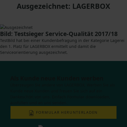
Ausgezeichnet: LAGERBOX
Bild: Testsieger Service-Qualität 2017/18
TestBild hat bei einer Kundenbefragung in der Kategorie Lagerei
den 1. Platz für LAGERBOX ermittelt und damit die
Serviceorientierung ausgezeichnet.
Beste Empfehlung
Als Kunde neue Kunden werben
Überzeugen Sie andere von LAGERBOX. Werben Sie als
Kunde neue Kunden und freuen Sie sich auf ein
Dankeschön von uns. Einfach Formular downloaden,
ausfüllen und an uns senden.
FORMULAR HERUNTERLADEN