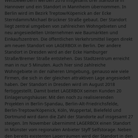
Wettbewerbern werden 2016 insgesamt drei Standorte in
Hannover und ein Standort in Mannheim übernommen. In
Berlin wird im Bezirk Treptow/Köpenick an der Ecke
Sterndamm/Michael Brückner Straße gebaut. Der Standort
liegt zentral umgeben von zahlreichen Wohngebieten und
neu angesiedelten Unternehmen wie Baumärkten und
Einkaufszentren. Die öffentlichen Verkehrsmittel liegen direkt
am neuen Standort von LAGERBOX in Berlin. Der andere
Standort in Dresden wird an der Ecke Hamburger
Straße/Bremer Straße entstehen. Das Stadtzentrum erreicht
man in nur 5 Minuten. Auch hier sind zahlreiche
Wohngebiete in der näheren Umgebung, genauso wie viele
Firmen, die sich in der gleichen attraktiven Lage angesiedelt
haben. Der Standort in Dresden wird im August 2018
fertiggestellt. Damit bietet LAGERBOX seinen Kunden 20
Einlagerungshäuser. Mit den noch zu realisierenden
Projekten in Berlin-Spandau, Berlin-Alt-Friedrichsfelde,
Berlin-Treptow/Köpenick, Köln, Wuppertal, Bielefeld und
Dortmund wird dann die Zahl der Standorte auf insgesamt 27
steigen. Im November übernimmt LAGERBOX einen Standort
in Münster vom regionalen Anbieter Styff Selfstorage. Neben
den bereits existenten Lagerräumen wird der Standort in den