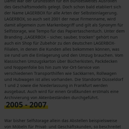
Damit war der Grundstein für ein bundesweites Ausrollen
des Geschäftsmodells gelegt. Doch schon bald etabliert sich
der Name LAGERBOX für alle Arten der Selbsteinlagerung.
LAGERBOX, so auch seit 2001 der neue Firmenname, wird
damit allgemein zum Markenbegriff und gilt als Synonym für
Selfstorage, wie Tempo für das Papiertaschentuch. Unter dem
Branding „LAGERBOX – sicher, sauber, trocken“ gehört nun
auch ein Shop für Zubehör zu den deutschen LAGERBOX-
Filialen, in denen die Kunden alles bekommen können, was
sie rund um die Einlagerung und den Umzug brauchen. Vom
klassischen Umzugskarton über Bücherkisten, Packdecken
und Noppenfolie bis hin zum Vor-Ort-Service von
verschiedenen Transporthilfen wie Sackkarren, Rollwagen
und Hubwagen ist alles vorhanden. Die Standorte Düsseldorf
1 und 2 sowie die Niederlassung in Frankfurt werden
ausgebaut. Auch wird für einen Großkunden erstmals eine
Archivierung von Aktenbeständen durchgeführt.
2005 - 2007
War bisher Selfstorage allein das Abstellen beispielsweise
von Möbeln für Privat- und Geschäftskunden, so beschreitet