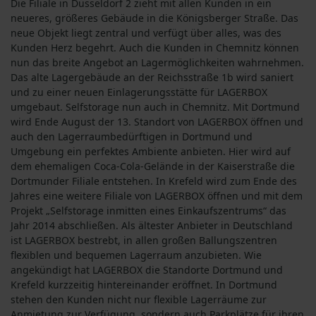
Die Filiale in Düsseldorf 2 zieht mit allen Kunden in ein
neueres, größeres Gebäude in die Königsberger Straße. Das
neue Objekt liegt zentral und verfügt über alles, was des
Kunden Herz begehrt. Auch die Kunden in Chemnitz können
nun das breite Angebot an Lagermöglichkeiten wahrnehmen.
Das alte Lagergebäude an der Reichsstraße 1b wird saniert
und zu einer neuen Einlagerungsstätte für LAGERBOX
umgebaut. Selfstorage nun auch in Chemnitz. Mit Dortmund
wird Ende August der 13. Standort von LAGERBOX öffnen und
auch den Lagerraumbedürftigen in Dortmund und
Umgebung ein perfektes Ambiente anbieten. Hier wird auf
dem ehemaligen Coca-Cola-Gelände in der Kaiserstraße die
Dortmunder Filiale entstehen. In Krefeld wird zum Ende des
Jahres eine weitere Filiale von LAGERBOX öffnen und mit dem
Projekt „Selfstorage inmitten eines Einkaufszentrums“ das
Jahr 2014 abschließen. Als ältester Anbieter in Deutschland
ist LAGERBOX bestrebt, in allen großen Ballungszentren
flexiblen und bequemen Lagerraum anzubieten. Wie
angekündigt hat LAGERBOX die Standorte Dortmund und
Krefeld kurzzeitig hintereinander eröffnet. In Dortmund
stehen den Kunden nicht nur flexible Lagerräume zur
Anmietung zur Verfügung, sondern auch Parkplätze für ihren