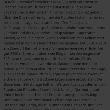
In Köln-Ossendorf erweitert LAGERBOX sein Sortiment an
Lagerräumen. Im UG werden auf 420 m2 gut 90 neue
Lagerräume in den Größen 1 m3 bis hin zu 12,5 m2 gebaut.
Über die Drive-in-Area können die Kunden fast immer direkt
bis an ihren Lagerraum ranfahren. Das Potenzial an
Selfstorage in Köln ist groß, denn der Wohnraum wird immer
knapper und die Mietpreise sind gestiegen. Lagerraum
mieten, Möbel einlagern, Akten archivieren oder Kellerersatz
mieten ist in Köln-Ossendorf flexibel möglich. LAGERBOX baut
am Standort Berlin-Hohenschönhausen eine neue Halle. Auf
gut 2400 m2, verteilt über zwei Etagen, werden insgesamt
325 neue Lagerräume in den Größen 1 m3 bis 25 m3
errichtet. Vor Ausbau war die Auslastung nahe der 100%-
Marke. Nach dem Ausbau ist der Standort wieder in der Lage,
allen Lagerraumbedürftigen, egal ob privat oder gewerblich,
sichere, saubere und trockene Lagerräume anzubieten. Der
Boom beim Selfstorage hält an. Weitere Ausbaustufen an den
Standorten Düsseldorf-Lierenfeld, Leipzig, Dortmund und
Köln 2 befinden sich in der Projektierungsphase. Es folgt die
Bekanntgabe von zwei neuen Selfstorage-Standorten in
Dresden und Berlin, die nun unter Dach und Fach sind. Von