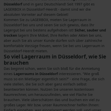
Düsseldorf
und in ganz Deutschland! Seit 1997 gibt es
LAGERBOX in Düsseldorf-Heerdt - damit sind wir die
absoluten Vorreiter auf diesem Gebiet!
Kommen Sie zu LAGERBOX, mieten Sie Lagerraum in
Düsseldorf bei uns und seien Sie sich gewiss, dass Ihr
Lagergut bei uns bestens aufgehoben ist!
Sicher, sauber und
trocken
lagern Ihre Möbel, Ihre Reifen oder Akten bei uns,
aber auch Sie als unser Kunde dürfen sich über zahlreiche
komfortable Vorzüge freuen, wenn Sie bei uns Lagerraum in
Düsseldorf-Heerdt mieten.
So viel Lagerraum in Düsseldorf, wie Sie
brauchen
Das beginnt schon, wenn Sie sich bloß für die Anmietung
eines
Lagerraums in Düsseldorf
interessieren. “Wie groß
muss so ein Mietlager eigentlich sein?” - eine Frage, die sich
viele stellen, die Sie sich aber ganz einfach selbst
beantworten können. Nutzen Sie unseren kostenlosen
Raumrechner, um herauszufinden, wie viel Fläche Sie
brauchen. Viele überschätzen das und buchen ein viel zu
großes Lager. Wir bzw. unser Raumrechner helfen Ihnen:
Einfach eingeben, was eingelagert werden soll, und unser