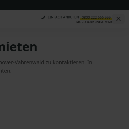
EINFACH ANRUFEN
Mo. - Fr. 8-20h und Sa. 9-17h
mieten
over-Vahrenwald zu kontaktieren. In
hten.