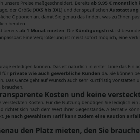
auch unsere Preise maßgeschneidert. Bereits
ab 9,95 € monatlich
k
age, der Größe (
XXS bis 3XL
) und der spezifischen
Ausstattung
isliche Optionen an, damit Sie genau das finden, was zu Ihnen pa
ich beraten.
d bereits
ab 1 Monat mieten
. Die
Kündigungsfrist
ist besonder
 anpassbar: Eine Vergrößerung ist meist sofort möglich, eine Ve
ge erledigen können. Das ist natürlich in erster Linie das Einlag
l für
private wie auch gewerbliche Kunden
da. Sie können be
n. Das Ganze geht auf Wunsch auch sehr kurzfristig vonstatten 
ch brauchen.
 transparente Kosten und keine verstec
versteckten Kosten. Für die Nutzung benötigen Sie lediglich ein
nd richtet sich nach dem Wert Ihrer Gegenstände. Alternativ könn
t.
Je nach gewähltem Tarif kann zudem eine Kaution anfal
enau den Platz mieten, den Sie brauch