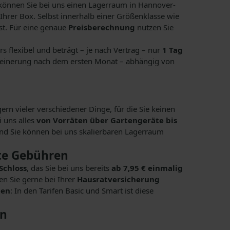
önnen Sie bei uns einen Lagerraum in Hannover-
Ihrer Box. Selbst innerhalb einer Größenklasse wie
sst. Für eine genaue
Preisberechnung
nutzen Sie
s flexibel und beträgt – je nach Vertrag – nur
1 Tag
rkleinerung nach dem ersten Monat – abhängig von
ern vieler verschiedener Dinge, für die Sie keinen
i uns alles
von Vorräten über Gartengeräte bis
und Sie können bei uns skalierbaren Lagerraum
kte Gebühren
Schloss
, das Sie bei uns bereits
ab 7,95 € einmalig
en Sie gerne bei Ihrer
Hausratversicherung
len
: In den Tarifen Basic und Smart ist diese
en