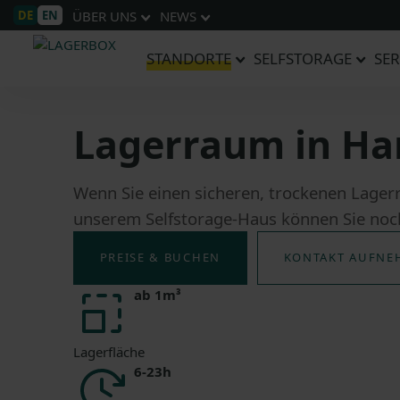
DE
EN
ÜBER UNS
NEWS
STANDORTE
SELFSTORAGE
SER
Lagerraum in Ha
Wenn Sie einen sicheren, trockenen Lage
unserem Selfstorage-Haus können Sie noch
PREISE & BUCHEN
KONTAKT AUFNE
ab 1m³
Lagerfläche
6-23h