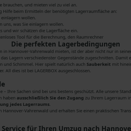
 brauchen, und mieten viel zu viel an.
ig Hilfe beim Ermitteln der benötigten Lagerraumfläche an:
 einlagern wollen.
 uns, was Sie einlagern wollen.
s und wir schätzen die Lagerfläche ein.
ostenloses Tool für die Berechnung, den Raumrechner
Die perfekten Lagerbedingungen
m in Hannover-Vahrenwald mieten, ist der aber nicht nur in sei
das Lagern verschiedenster Gegenstände zugeschnitten. Damit e
en und Schimmel. Hier spielt natürlich auch
Sauberkeit
mit hinei
r. All dies ist bei LAGERBOX ausgeschlossen.
le
 – Ihre Sachen sind bei uns bestens geschützt. Alle unsere Stan
em haben
ausschließlich Sie den Zugang
zu Ihrem Lagerraum in
rung jedes Lagerraums
.
n Hannover-Vahrenwald und erhalten Sie einen praktischen Transp
 Service für Ihren Umzug nach Hannov