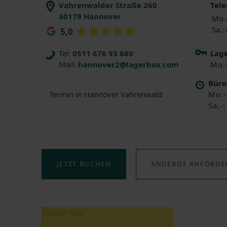
Vahrenwalder Straße 260
Tele
30179 Hannover
Mo.-
Sa.:
5,0
Tel:
0511 676 93 680
Lage
Mail:
hannover2@lagerbox.com
Mo.
Büro
Mo.-
Termin in Hannover Vahrenwald
Sa.-
JETZT BUCHEN
ANGEBOT ANFORDE