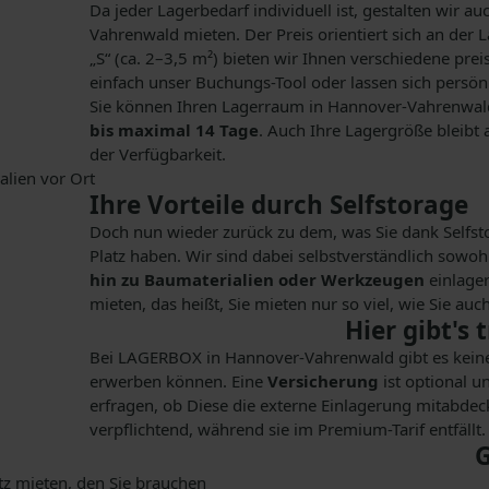
Da jeder Lagerbedarf individuell ist, gestalten wir 
Vahrenwald mieten. Der Preis orientiert sich an der L
„S“ (ca. 2–3,5 m²) bieten wir Ihnen verschiedene pre
einfach unser Buchungs-Tool oder lassen sich persönl
Sie können Ihren Lagerraum in Hannover-Vahrenwal
bis maximal 14 Tage
. Auch Ihre Lagergröße bleibt
der Verfügbarkeit.
Ihre Vorteile durch Selfstorage
Doch nun wieder zurück zu dem, was Sie dank Selfstora
Platz haben. Wir sind dabei selbstverständlich sowoh
hin zu Baumaterialien oder Werkzeugen
einlager
mieten, das heißt, Sie mieten nur so viel, wie Sie au
Hier gibt's
Bei LAGERBOX in Hannover-Vahrenwald gibt es keine 
erwerben können. Eine
Versicherung
ist optional u
erfragen, ob Diese die externe Einlagerung mitabdeck
verpflichtend, während sie im Premium-Tarif entfällt.
G