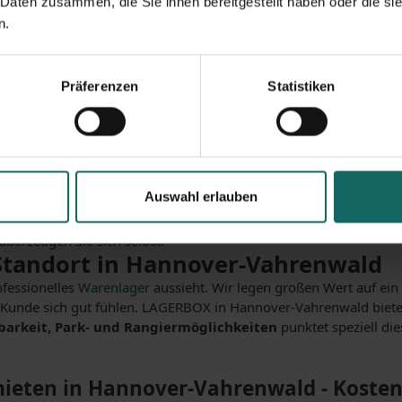
 Daten zusammen, die Sie ihnen bereitgestellt haben oder die s
nover-Vahrenwald - s
n.
flexibel
Präferenzen
Statistiken
d mieten oder fragen sich,
was ein Lagerraum kostet und wo
die passende Lösung für modernes Selfstorage in Hannover – flex
chsischen Landeshauptstadt vertreten und speziell hier in Hannov
Auswahl erlauben
over-List und -Waldhausen
haben wir hier unsere Pforten im Jah
ragenden Verkehrsanbindung
und des reichhaltigen Platzang
erzeugen Sie sich selbst.
Standort in Hannover-Vahrenwald
ofessionelles
Warenlager
aussieht. Wir legen großen Wert auf ein
r Kunde sich gut fühlen. LAGERBOX in Hannover-Vahrenwald bietet
barkeit, Park- und Rangiermöglichkeiten
punktet speziell die
ieten in Hannover-Vahrenwald - Kosten