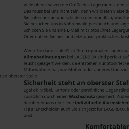
Viele überschätzen die Größe des Lagerraums, den sie
Das muss bei uns nicht sein, denn wir bieten vielseit
Sie rufen uns an und schildern uns mündlich, was Sie
Sie besuchen uns in Vahrenwald persönlich und sagen
Schicken Sie uns eine E-Mail mit Fotos Ihres Lagergut
Oder nutzen Sie hier und jetzt unser praktisches, k
Wenn Sie dann schließlich Ihren optimalen Lagerrau
Klimabedingungen
bei LAGERBOX sind perfekt auf 
feucht gelagert werden, da entstehen nur Stockfleck
Mitbewohner hat, wie Motten oder anderes Ungeziefe
Sicherheit steht an oberster Stel
Egal ob Möbel, Kartons oder persönliche Gegenstände
zusätzlich durch einen
Wachschutz
gesichert. Zud
darüber hinaus über eine
individuelle Alarmsiche
Tipp:
Entscheiden auch Sie sich jetzt für LAGERBOX i
uns!
Komfortabler