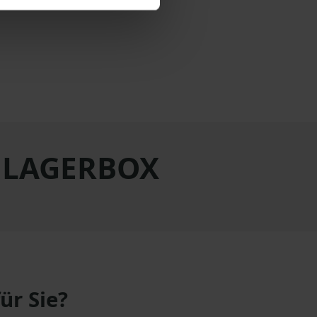
t LAGERBOX
für Sie?