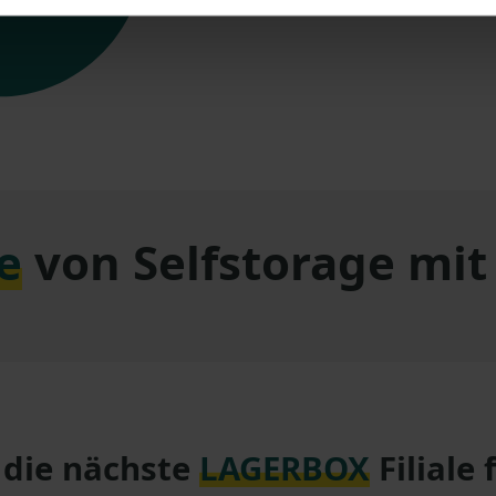
e
von Selfstorage mi
 die nächste
LAGERBOX
Filiale 