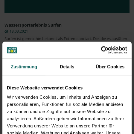
Wassersporterlebnis Surfen
18.03.2021
Surfen ist gemeinhin bekannt als Extremsportart. Die, die es ausüben
und auch das Wellenreiten...
Zustimmung
Details
Über Cookies
Diese Webseite verwendet Cookies
Wir verwenden Cookies, um Inhalte und Anzeigen zu
personalisieren, Funktionen für soziale Medien anbieten
zu können und die Zugriffe auf unsere Website zu
analysieren. Außerdem geben wir Informationen zu Ihrer
Verwendung unserer Website an unsere Partner für
soziale Medien, Werbung und Analysen weiter. Unsere