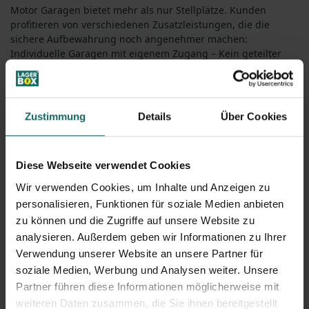
Motor Garagen bietet mehr als nur Stellplätze. Kunden
profitieren von verschiedenen Zusatzleistungen, die die
sichere Aufbewahrung noch angenehmer machen:
Individuelle Garagen mit eigenem Zugang – Kein geteilter
Stellplatz, sondern eine private Einheit.
Überdachte und witterungsgeschützte Lagerung – Optimaler
Schutz vor Regen, Schnee und UV-Strahlung.
Hohe Sicherheitsstandards – Alarmanlagen, gesicherte Tore
Zustimmung
Details
Über Cookies
und Videoüberwachung sorgen für maximalen Schutz.
Flexible Mietoptionen – Kurz- und Langzeitmiete je nach
individuellem Bedarf.
Diese Webseite verwendet Cookies
Für wen lohnt sich Motor Garagen?
Privatpersonen mit Zweitwagen oder Saisonfahrzeugen
Wir verwenden Cookies, um Inhalte und Anzeigen zu
Oldtimer- und Motorradbesitzer, die Wert auf Sicherheit
personalisieren, Funktionen für soziale Medien anbieten
legen
zu können und die Zugriffe auf unsere Website zu
Reisende mit Wohnmobil oder Wohnwagen
analysieren. Außerdem geben wir Informationen zu Ihrer
Gewerbetreibende, die Anhänger oder Transporter sicher
Verwendung unserer Website an unsere Partner für
unterbringen möchten
soziale Medien, Werbung und Analysen weiter. Unsere
Mit Motor Garagen gehört das Problem der fehlenden
Partner führen diese Informationen möglicherweise mit
Stellfläche der Vergangenheit an. Hier finden Sie eine sichere,
komfortable und professionelle Lösung für Ihr Fahrzeug.
weiteren Daten zusammen, die Sie ihnen bereitgestellt