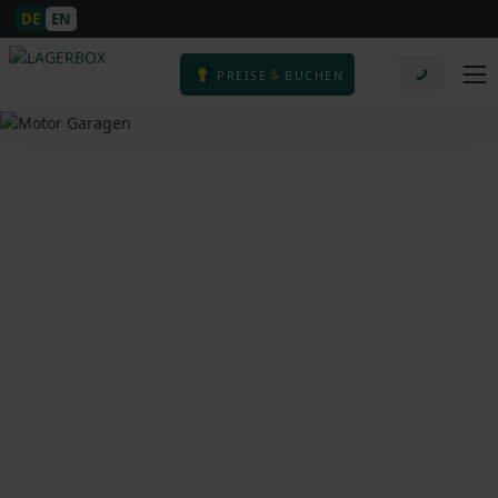
DE
EN
&
PREISE
BUCHEN
Unser Partner - Motor
Garagen