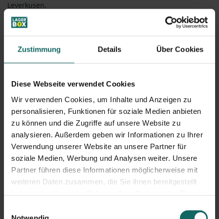
Leverkusen.
Trennung
Eine Trennung ist schlimm genug. Wir helfen Ihnen in dieser
Situation mit einem unkomplizierten Platzangebot. Container
mieten in Leverkusen, Ihre unabhängige Lagermöglichkeit
Zustimmung
Details
Über Cookies
für persönliche Gegenstände.
Büroumzug
Container Mieten in Leverkusen - auch für Büroumzüge eine
Diese Webseite verwendet Cookies
hervorragende Option. Sie können Büromöbel und -
ausstattung bequem und sicher lagern, während Sie den
Wir verwenden Cookies, um Inhalte und Anzeigen zu
Umzug organisieren.
personalisieren, Funktionen für soziale Medien anbieten
zu können und die Zugriffe auf unsere Website zu
analysieren. Außerdem geben wir Informationen zu Ihrer
Verwendung unserer Website an unsere Partner für
Container mieten Leverkusen: ideal
soziale Medien, Werbung und Analysen weiter. Unsere
auch als Aktenlager
Partner führen diese Informationen möglicherweise mit
Wenn Sie Geschäftsunterlagen oder sensible Dokumente
weiteren Daten zusammen, die Sie ihnen bereitgestellt
sicher aufbewahren müssen, sind unsere Lagercontainer
haben oder die sie im Rahmen Ihrer Nutzung der Dienste
auch als Aktenlager hervorragend geeignet. Wir garantieren
gesammelt haben.
höchste Sicherheitsstandards, damit Ihre Informationen
Einwilligungsauswahl
geschützt sind und wohl klimatisierte Lagerräume, damit Ihre
Notwendig