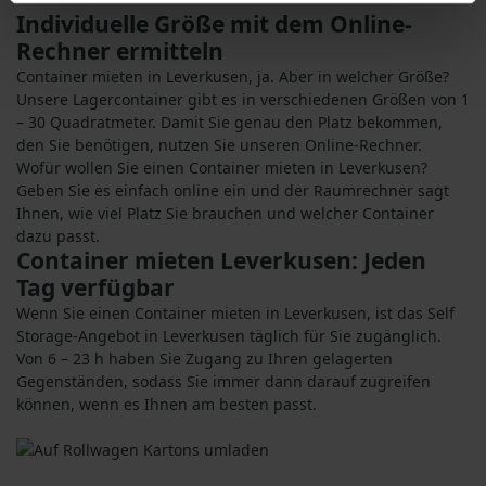
Individuelle Größe mit dem Online-
Rechner ermitteln
Container mieten in Leverkusen, ja. Aber in welcher Größe?
Unsere Lagercontainer gibt es in verschiedenen Größen von 1
– 30 Quadratmeter. Damit Sie genau den Platz bekommen,
den Sie benötigen, nutzen Sie unseren Online-Rechner.
Wofür wollen Sie einen Container mieten in Leverkusen?
Geben Sie es einfach online ein und der Raumrechner sagt
Ihnen, wie viel Platz Sie brauchen und welcher Container
dazu passt.
Container mieten Leverkusen: Jeden
Tag verfügbar
Wenn Sie einen Container mieten in Leverkusen, ist das Self
Storage-Angebot in Leverkusen täglich für Sie zugänglich.
Von 6 – 23 h haben Sie Zugang zu Ihren gelagerten
Gegenständen, sodass Sie immer dann darauf zugreifen
können, wenn es Ihnen am besten passt.