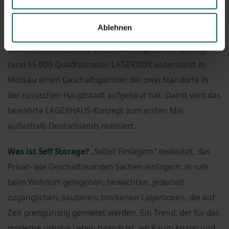
Über LAGERBOX:
Unter dem Branding
LAGERBOX -
SICHER - SAUBER - TROCKEN
betreibt die LAGERBOX
Ablehnen
Holding GmbH & Co. KG elf Niederlassungen in acht
Städten Deutschlands. Die Gesamtlagerfläche beträgt
rund 55.000 Quadratmeter. LAGERBOX unterstützt in
Moskau einen Geschäftspartner, der zwei Standorte in
der russischen Hauptstadt aufgebaut hat. Damit wird das
bewährte LAGERHAUS-Konzept zum ersten Mal
außerhalb Deutschlands realisiert.
Was ist Self Storage?
„Selbst Einlagern“ bedeutet, das
Privat- wie Geschäftskunden Sachen einlagern, in nah
beim Wohnort gelegenen, bewachten, jederzeit
zugänglichen, sauberen, trockenen Lagerboxen, die auf
Zeit preisgünstig gemietet werden. Ein Trend, der für das
moderne urbane Leben typisch ist, wo Raum knapp und