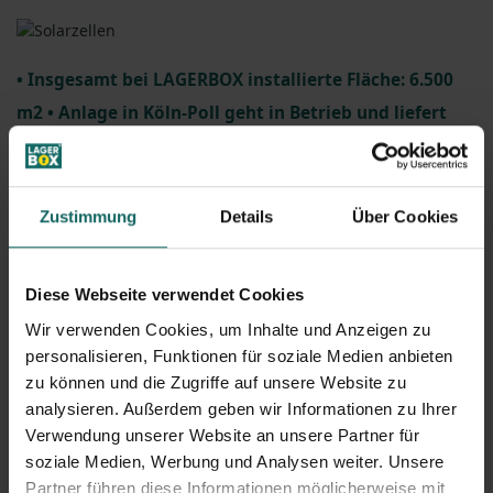
• Insgesamt bei LAGERBOX installierte Fläche: 6.500
m2 • Anlage in Köln-Poll geht in Betrieb und liefert
Strom ins öffentliche Netz • Photovoltaik-Anlagen
produzieren umweltfreundlichen Solarstrom
Zustimmung
Details
Über Cookies
August 2012:
Seit dem Jahr 2010 werden die ansonsten
ungenutzten Dachflächen der
LAGERBOX
-Hallen
Diese Webseite verwendet Cookies
kontinuierlich mit Photovoltaik-Solarzellen belegt. Die
Wir verwenden Cookies, um Inhalte und Anzeigen zu
Solarzellen auf den Dächern von
LAGERBOX
produzieren
personalisieren, Funktionen für soziale Medien anbieten
im Mittel rund 690.000 Kilowatt-Stunden Strom im Jahr.
zu können und die Zugriffe auf unsere Website zu
Das sind rund 25 Prozent mehr an Stromenergie, wie alle
analysieren. Außerdem geben wir Informationen zu Ihrer
LAGERBOX
-Filialen an elf Standorten in acht Städten in
Verwendung unserer Website an unsere Partner für
soziale Medien, Werbung und Analysen weiter. Unsere
ganz Deutschland für die Beleuchtung und den
Partner führen diese Informationen möglicherweise mit