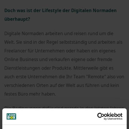
Doch was ist der Lifestyle der Digitalen Normaden
überhaupt?
Digitale Normaden arbeiten und reisen rund um die
Welt. Sie sind in der Regel selbstständig und arbeiten als
Freelancer für Unternehmen oder haben ein eigenes
Online Business und verkaufen eigene oder fremde
Dienstleistungen oder Produkte. Mittlerweile gibt es
auch erste Unternehmen die Ihr Team "Remote" also von
verschiedenen Orten auf der Welt aus führen und kein
festes Büro mehr haben.
Die Bedingungen dafür sind gerade in den letzten Jahren
immer besser geworden. An vielen Orten der Welt gibt es
Internet und Co-Working Spaces (Büros) in denen du