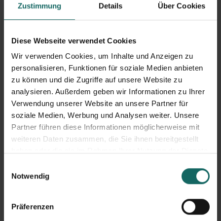
Zustimmung
Details
Über Cookies
arbeiten kannst. Beispiele dafür sind zum Beispiel das
Surfoffice
auf Gran Canaria oder das
Koh Hub
auf Ko
Lanta in Thailand. Das Internet macht es außerdem
Diese Webseite verwendet Cookies
möglich mit wenig Kosten und Risiko sein eigenes
Wir verwenden Cookies, um Inhalte und Anzeigen zu
Business zu starten.
personalisieren, Funktionen für soziale Medien anbieten
zu können und die Zugriffe auf unsere Website zu
analysieren. Außerdem geben wir Informationen zu Ihrer
Wer das Digitale Normadentum allerdings mit einer
Verwendung unserer Website an unsere Partner für
Weltreise verwechselt der wird schnell an seine Grenzen
soziale Medien, Werbung und Analysen weiter. Unsere
stoßen. Das Business steht immer im Vordergrund. Sich
Partner führen diese Informationen möglicherweise mit
ein Business oder ein Freelancer Profil im Internet
weiteren Daten zusammen, die Sie ihnen bereitgestellt
haben oder die sie im Rahmen Ihrer Nutzung der Dienste
aufzubauen funktioniert eben nicht über Nacht.
gesammelt haben.
Einwilligungsauswahl
Grundsätzlich gibt es aber Businessmodelle für fast jede
Notwendig
Branche und jedes Thema.
Ist das nicht anstrengend immer umzuziehen?
Präferenzen