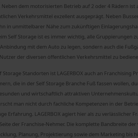
t. Neben dem motorisierten Betrieb auf 2 oder 4 Rädern ist 
ntlichen Verkehrsmittel exzellent ausgeprägt. Neben Buss
ahn in unmittelbarer Nähe zum zukünftigen Einlagerungsh
im Self Storage ist es immer wichtig, alle Gruppierungen z
 Anbindung mit dem Auto zu legen, sondern auch die Fußgä
Nutzer der diversen öffentlichen Verkehrsmittel zu bediene
 Storage Standorten ist LAGERBOX auch an Franchising Pro
n, die in der Self Storage Branche Fuß fassen wollen, dur
sunden und wirtschaftlich attraktiven Unternehmenskultur 
scht man nicht durch fachliche Kompetenzen in der Betrie
ge Erfahrung. LAGERBOX agiert hier als zu verlässlicher F
 Seite der Franchise-Nehmer. Die komplette Bandbreite der
cklung, Planung, Projektierung sowie dem Marketing bis h