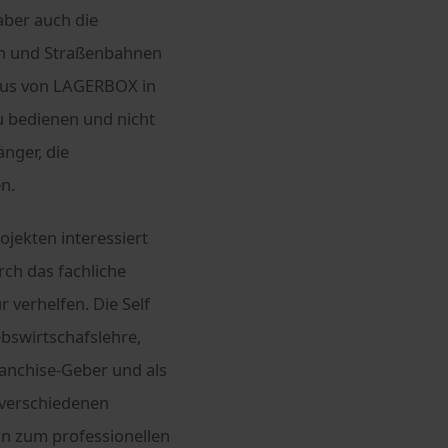
aber auch die
en und Straßenbahnen
aus von LAGERBOX in
u bedienen und nicht
nger, die
n.
jekten interessiert
ch das fachliche
verhelfen. Die Self
bswirtschafslehre,
ranchise-Geber und als
 verschiedenen
in zum professionellen