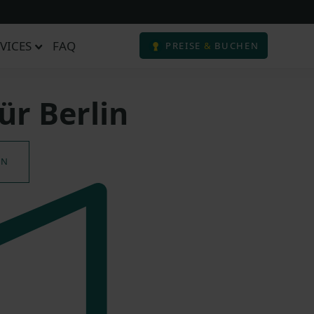
VICES
FAQ
PREISE
&
BUCHEN
ür Berlin
EN