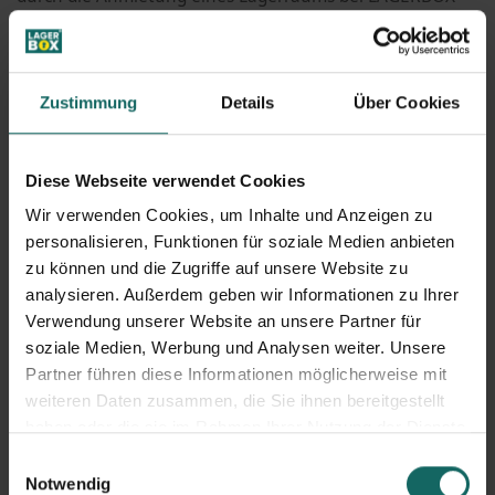
eine bequeme, flexible und kostengünstige Lösung. Man
kann bereits Wochen vor dem Umzug ein Selfstorage -
Lagerraum mieten und in aller Ruhe die perfekten
Zustimmung
Details
Über Cookies
Möbel für die neue Wohnung aussuchen und Diese dann
einfach im Lagerraum deponieren. So müssen die
Diese Webseite verwendet Cookies
Gegenstände nicht bei den Eltern oder Freunden
Wir verwenden Cookies, um Inhalte und Anzeigen zu
zwischengelagert werden.
personalisieren, Funktionen für soziale Medien anbieten
zu können und die Zugriffe auf unsere Website zu
Ob es sich um das neue Bett, das Sofa oder die
analysieren. Außerdem geben wir Informationen zu Ihrer
Küchenutensilien handelt, bei LAGERBOX lässt sich alles
Verwendung unserer Website an unsere Partner für
bequem einlagern. Lagerräume gibt es in den
soziale Medien, Werbung und Analysen weiter. Unsere
Partner führen diese Informationen möglicherweise mit
verschiedensten Größen und das freundliche Personal
weiteren Daten zusammen, die Sie ihnen bereitgestellt
berät seine Kunden, um den geeigneten und passenden
haben oder die sie im Rahmen Ihrer Nutzung der Dienste
Lagerraum zu finden. Zudem sind die Laufzeiten eines
gesammelt haben.
Einwilligungsauswahl
Mietvertrags sehr flexibel. Mietverträge gibt es bei
Notwendig