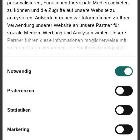
sein, dass man auch nach einer Untervermietung weiter
personalisieren, Funktionen für soziale Medien anbieten
oder wieder in der Wohnung oder dem Haus wohnen
zu können und die Zugriffe auf unsere Website zu
analysieren. Außerdem geben wir Informationen zu Ihrer
bleibt.
Verwendung unserer Website an unsere Partner für
soziale Medien, Werbung und Analysen weiter. Unsere
Wenn diese Genehmigung vom Vermieter vorliegt, sollte
Partner führen diese Informationen möglicherweise mit
man selbst einen
Mietvertrag aufsetzen
. Dies ist zwar
weiteren Daten zusammen, die Sie ihnen bereitgestellt
haben oder die sie im Rahmen Ihrer Nutzung der Dienste
erstmal kein Muss, sollte jedoch abgeschlossen werden,
gesammelt haben.
Einwilligungsauswahl
damit man kein Risiko eingeht. Wenn man nicht genau
Notwendig
weiß, wie so ein Mietvertrag auszusehen hat, kann man
sich bei der Erstellung des Vertrags Hilfe von einem
Präferenzen
Anwalt oder einem Notar geben lassen.
Statistiken
Der dritte Tipp
Marketing
In dem Mietvertrag sollte man eine Miete und eine