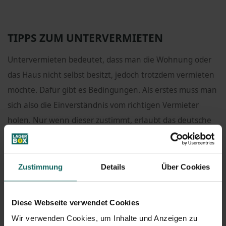
TIPPS ZUM UNTERVERMIETEN
Untervermieten bedeutet, dass man die Wohnung oder
das Haus nicht selbst besitzt, jedoch trotzdem vermieten
möchte. Dafür gibt es Bedingungen. Als erstes muss man
sich also die Einverständnis vom richtigen Vermieter
holen. Nur wenn dieser zustimmt, erlaubt das deutsche
Gesetz
die Untervermietungen
.
Mit dem Vermieter müssen dann die Konditionen
Zustimmung
Details
Über Cookies
abgeklärt werden. Schließlich trägt dieser dann das Risiko
eine unbekannte Person in dem Objekt leben zu haben.
Diese Webseite verwendet Cookies
Bei einer Untervermietung sollte auf jeden Fall das Ziel
Wir verwenden Cookies, um Inhalte und Anzeigen zu