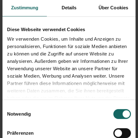
Zustimmung
Details
Über Cookies
Trotz der Umstrukturierung: Die wichtigsten
LAGERBOX-
Kriterien
bleiben bzw. wurde die Anlage aufgerüstet: Die
Diese Webseite verwendet Cookies
Lagerräume sind sicher, trocken und sauber. Es gibt eine
Wir verwenden Cookies, um Inhalte und Anzeigen zu
Alarmsicherung
, eine
Videoüberwachung
, eine
personalisieren, Funktionen für soziale Medien anbieten
Zugangskontrolle
am Eingang in die Halle und für jede
zu können und die Zugriffe auf unsere Website zu
analysieren. Außerdem geben wir Informationen zu Ihrer
Box ein extra Vorhängeschloss.
Verwendung unserer Website an unsere Partner für
soziale Medien, Werbung und Analysen weiter. Unsere
Auch bei LAGERBOX easy können die Boxen sowohl von
Partner führen diese Informationen möglicherweise mit
Privat- als auch von gewerblichen Kunden angemietet
weiteren Daten zusammen, die Sie ihnen bereitgestellt
haben oder die sie im Rahmen Ihrer Nutzung der Dienste
werden.
gesammelt haben.
Einwilligungsauswahl
Aktuell gibt es in dem Gebäude circa
350 Lagerräume
,
Notwendig
die von den Kunden genutzt werden können. Im Zuge
der Übernahme werden die vorhandenen Freiflächen
Präferenzen
auch noch mit Lagerräumen ausgestattet.