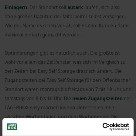
Einlagern
. Der Standort soll
autark
laufen, sich also
ohne großes Dazutun der Mitarbeiter selbst versorgen.
Wie der Name es schon verrät, soll es dem Kunden damit
maximal einfach gemacht werden.
Optimierungen gibt es natürlich auch. Die größte ist
wohl vor allem das Zeitfenster, was sich im Vergleich zu
den Zeiten bei Easy Self Storage drastisch ändert. Die
Zugangszeiten bei Easy Self Storage für den Offenbacher
Standort waren montags bis freitags von 7 bis 19 Uhr und
samstags von 8 bis 16 Uhr. Die
neuen Zugangszeiten
der
LAGERBOX easy machen keinen Unterschied mehr
zwischen Wochentagen und dem Wochenende. Die
LAGERBOX easy
wird 365 Tage im Jahr von 6 bis 23 Uhr
geöffnet haben.