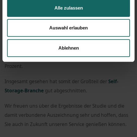
Alle zulassen
In der Kategorie „Beratung vor Ort“ schaffte es die
LAGERBOX
aufs Treppchen: Man verdiente sich Platz drei
Auswahl erlauben
mit 95,7 Prozent.
Platz eins ist in der Kategorie „Internetauftritt“ das
Ablehnen
Stichwort: Dort holte sich die
LAGERBOX
glatte 100,0
Prozent.
Insgesamt gesehen hat somit der Großteil der
Self-
Storage-Branche
gut abgeschnitten.
Wir freuen uns über die Ergebnisse der Studie und die
damit verbundene Auszeichnung sehr und hoffen, dass
Sie auch in Zukunft unseren Service genießen können.