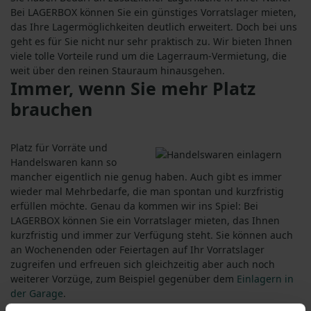
Bei LAGERBOX können Sie ein günstiges Vorratslager mieten,
das Ihre Lagermöglichkeiten deutlich erweitert. Doch bei uns
geht es für Sie nicht nur sehr praktisch zu. Wir bieten Ihnen
viele tolle Vorteile rund um die Lagerraum-Vermietung, die
weit über den reinen Stauraum hinausgehen.
Immer, wenn Sie mehr Platz
brauchen
Platz für Vorräte und
Handelswaren kann so
mancher eigentlich nie genug haben. Auch gibt es immer
wieder mal Mehrbedarfe, die man spontan und kurzfristig
erfüllen möchte. Genau da kommen wir ins Spiel: Bei
LAGERBOX können Sie ein Vorratslager mieten, das Ihnen
kurzfristig und immer zur Verfügung steht. Sie können auch
an Wochenenden oder Feiertagen auf Ihr Vorratslager
zugreifen und erfreuen sich gleichzeitig aber auch noch
weiterer Vorzüge, zum Beispiel gegenüber dem
Einlagern in
der Garage
.
Denn wenn Sie bei uns ein Vorratslager mieten, geht damit