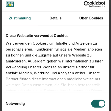
eine ganze Reihe an zusätzlichen Vorteilen einher:
Sie können schon ab 1 Woche ein Vorratslager mieten
Wir haben kurze Kündigungsfristen
Zustimmung
Details
Über Cookies
Bei Langzeitmiete günstiger
Sie erhalten einen Gratis-Transporter für den Tag Ihres
Einzugs
Wir bieten Ihnen auch den Service der Warenannahme an
Diese Webseite verwendet Cookies
Täglich Zugang zwischen 6:00 und 23:00 Uhr, auch an Sonn-
Wir verwenden Cookies, um Inhalte und Anzeigen zu
und Feiertagen
personalisieren, Funktionen für soziale Medien anbieten
Flexibles Wechseln der Lagerraumgröße jederzeit möglich
Sicher gut gelagert
zu können und die Zugriffe auf unsere Website zu
analysieren. Außerdem geben wir Informationen zu Ihrer
Verwendung unserer Website an unsere Partner für
Für die Sicherheit Ihrer Waren ist gesorgt: Alle unsere
soziale Medien, Werbung und Analysen weiter. Unsere
Gebäude sind alarmgesichert. Sie werden also Ihre Vorräte
Partner führen diese Informationen möglicherweise mit
immer genau so vorfinden, wie Sie sie bei uns eingelagert
weiteren Daten zusammen, die Sie ihnen bereitgestellt
haben.
Einfach, flexibel und dynamisch
haben oder die sie im Rahmen Ihrer Nutzung der Dienste
gesammelt haben.
einlagern
Einwilligungsauswahl
Notwendig