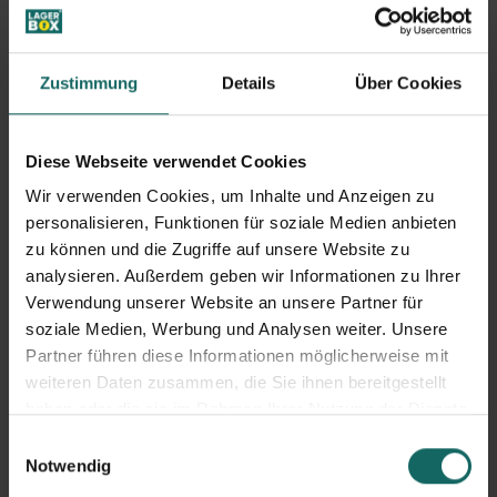
Ein Raum, der entlastet –
praktisch und zentral
Zustimmung
Details
Über Cookies
Mit dem kostenlosen Lagerraum in Köln-Ossendorf
Diese Webseite verwendet Cookies
ermöglichen wir dem Verein einen zentralen, sicheren
Wir verwenden Cookies, um Inhalte und Anzeigen zu
Ort für all diese Materialien. Das entlastet die internen
personalisieren, Funktionen für soziale Medien anbieten
Abläufe, spart Kosten und gibt dem Team die
zu können und die Zugriffe auf unsere Website zu
Möglichkeit, sich noch stärker auf das Wesentliche zu
analysieren. Außerdem geben wir Informationen zu Ihrer
konzentrieren: Kinder und Jugendliche.
Verwendung unserer Website an unsere Partner für
soziale Medien, Werbung und Analysen weiter. Unsere
Partner führen diese Informationen möglicherweise mit
Unsere Kolleginnen und Kollegen vor Ort in Köln-
weiteren Daten zusammen, die Sie ihnen bereitgestellt
Ossendorf haben sich mit großem Engagement für diese
haben oder die sie im Rahmen Ihrer Nutzung der Dienste
Kooperation eingesetzt. Für viele im Team ist soziales
gesammelt haben.
Einwilligungsauswahl
Engagement nicht nur eine Idee, sondern Alltag – sei es
Notwendig
durch eigene Erfahrungen im Ehrenamt, durch