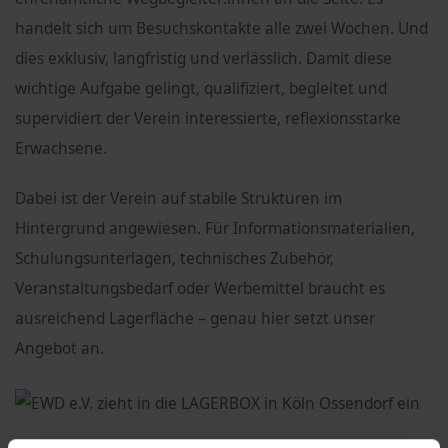
handelt sich um Besuchskontakte alle zwei Wochen. Und
dies exklusiv, langfristig und verlässlich. Damit diese
wichtige Aufgabe gelingt, qualifiziert, begleitet und
supervidiert der Verein interessierte, reflexionsstarke
Erwachsene.
Dabei ist der Verein auf stabile Strukturen im
Hintergrund angewiesen. Für Informationsmaterialien,
Schulungsunterlagen, technisches Zubehör,
Veranstaltungsbedarf oder Werbemittel braucht es
ausreichend Lagerfläche – genau hier setzt unser
Angebot an.