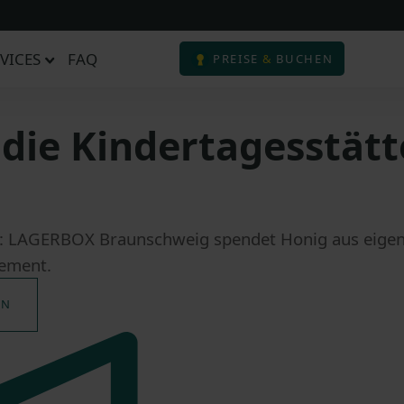
VICES
FAQ
PREISE
&
BUCHEN
die Kindertagesstät
: LAGERBOX Braunschweig spendet Honig aus eigene
gement.
EN