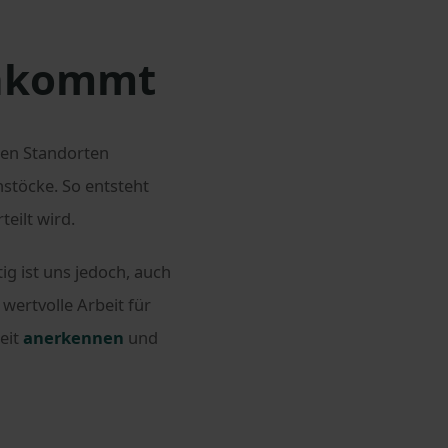
ankommt
ren Standorten
töcke. So entsteht
eilt wird.
ig ist uns jedoch, auch
wertvolle Arbeit für
eit
anerkennen
und