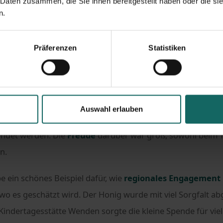
 Daten zusammen, die Sie ihnen bereitgestellt haben oder die s
n.
richten
#Hashtag Engagement
indertagesstätte Wenden in Braunschweig
Präferenzen
Statistiken
weig gab es in diesem Jahr besonders erfreuliche Nachri
Auswahl erlauben
nen
Honigüberschuss
konnten mehrere Gläser an die Kind
endet werden. Die
Freude
darüber war groß, sowohl beim T
n.
e ein schönes Beispiel dafür, wie
regionales Engagement
 es geschätzt wird. Der Honig wurde mit viel Sorgfalt ab
Kindertagesstätte Wenden sorgte die kleine Spende für viel