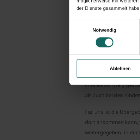
möglicherweise mit weiteren
der Dienste gesammelt habe
Homepage
Nach
Einwilligungsauswahl
Honigspende für die K
Notwendig
Bei LAGERBOX Braunsch
Ablehnen
Honigaktion: Durch ei
in Braunschweig gesp
als auch bei den Kinder
Für uns ist die Übergab
dort ankommen kann, wo
weitergegeben. In der 