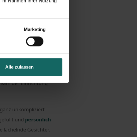
ie im Rahmen Ihrer Nutzung
Marketing
chten aus der eigenen
Alle zulassen
ertagesstätte Wenden
eam der Einrichtung
ganz unkompliziert
gefüllt und
persönlich
e lächelnde Gesichter.