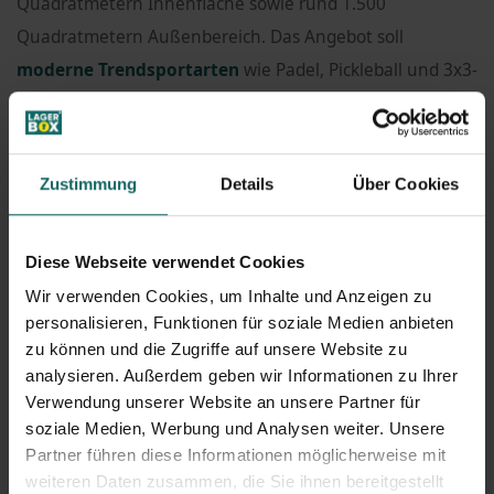
Quadratmetern Innenfläche sowie rund 1.500
Quadratmetern Außenbereich. Das Angebot soll
moderne Trendsportarten
wie Padel, Pickleball und 3x3-
Basketball miteinander verbinden und damit einen
aktiven Treffpunkt für Sportbegeisterte schaffen.
Zustimmung
Details
Über Cookies
Ergänzt wird das sportliche Angebot durch ein Konzept
eines überregional tätigen Betreibers aus dem
Gesundheits- und Erholungsbereich
. Auf knapp 2.000
Diese Webseite verwendet Cookies
Quadratmetern soll ein weiterer Baustein entstehen, der
Wir verwenden Cookies, um Inhalte und Anzeigen zu
den Standort zusätzlich aufwertet und das
personalisieren, Funktionen für soziale Medien anbieten
zu können und die Zugriffe auf unsere Website zu
Nutzungskonzept sinnvoll abrundet.
analysieren. Außerdem geben wir Informationen zu Ihrer
Verwendung unserer Website an unsere Partner für
Durch diese Kombination entsteht ein Ort, der weit über
soziale Medien, Werbung und Analysen weiter. Unsere
eine klassische Gewerbefläche hinausgeht. Die
Partner führen diese Informationen möglicherweise mit
ehemalige Baumarktimmobilie wird neu gedacht und in
weiteren Daten zusammen, die Sie ihnen bereitgestellt