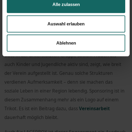
Alle zulassen
Begegnung, fördern Disziplin und Teamgeist und geben
jungen Menschen eine sinnvolle
Freizeitstruktur
.
Gleichzeitig bieten sie auch Erwachsenen einen Ort, an
Auswahl erlauben
dem
Gemeinschaft
, Bewegung und persönlicher
Ausgleich zusammenkommen.
Ablehnen
Dass in der unterstützten Gruppe sowohl Frauen als
auch Kinder und Jugendliche aktiv sind, zeigt, wie breit
der Verein aufgestellt ist. Genau solche Strukturen
verdienen Aufmerksamkeit – denn sie machen das
soziale Leben in einer Region lebendig. Sponsoring ist in
diesem Zusammenhang mehr als ein Logo auf einem
Trikot. Es ist ein Beitrag dazu, dass
Vereinsarbeit
dauerhaft möglich bleibt.