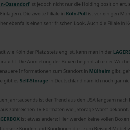
ln-Ossendorf
ist jedoch nicht nur die Holding positioniert,
 Einlagern. Die zweite Filiale in
Köln-Poll
ist vor einigen Mo
r ebenfalls einen sehr frischen Look. Auch die Filiale in K
adt wie Köln der Platz stets eng ist, kann man in der
LAGER
braucht. Die Anmietung der Boxen beginnt ab einer Woch
genauere Informationen zum Standort in
Mülheim
gibt, ge
e gibt es
Self-Storage
in Deutschland nämlich noch gar nic
uen Jahrtausends ist der Trend aus den USA langsam nach
aus zahlreichen TV-Formaten wie „Storage Wars“ bekannt. 
AGERBOX
ist etwas anders: Hier werden keine vollen Boxen
it unsere Kunden und Kundinnen dort zum Beispiel Möbel