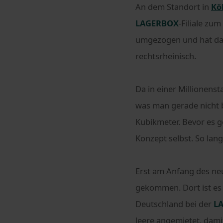
An dem Standort in
Kö
LAGERBOX
-Filiale zum
umgezogen und hat dahe
rechtsrheinisch.
Da in einer Millionenst
was man gerade nicht 
Kubikmeter. Bevor es 
Konzept selbst. So lang
Erst am Anfang des ne
gekommen. Dort ist es 
Deutschland bei der
L
leere angemietet, dam