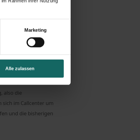
ie im Rahmen Ihrer Nutzung
chland.
Marketing
e Adresse zum neuen
Alle zulassen
arneval, das kölsche
, also die
h sich im Callcenter um
en und die bisherigen