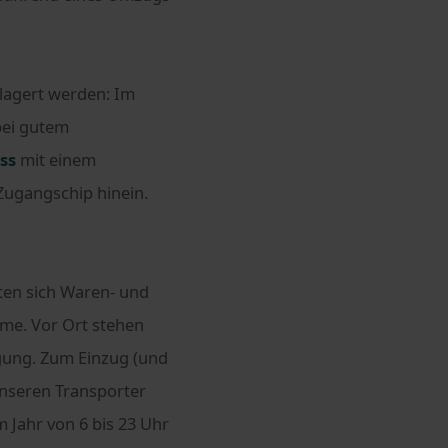
elagert werden: Im
bei gutem
ss
mit einem
ugangschip hinein.
ten sich Waren- und
e. Vor Ort stehen
ügung. Zum Einzug (und
unseren Transporter
 Jahr von 6 bis 23 Uhr