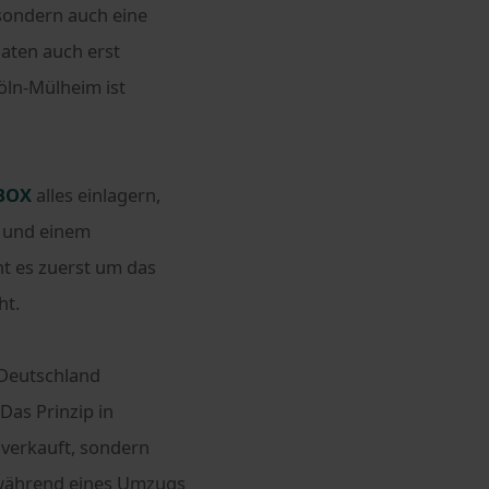
 sondern auch eine
naten auch erst
öln-Mülheim ist
BOX
alles einlagern,
e und einem
ht es zuerst um das
ht.
 Deutschland
Das Prinzip in
 verkauft, sondern
 während eines Umzugs