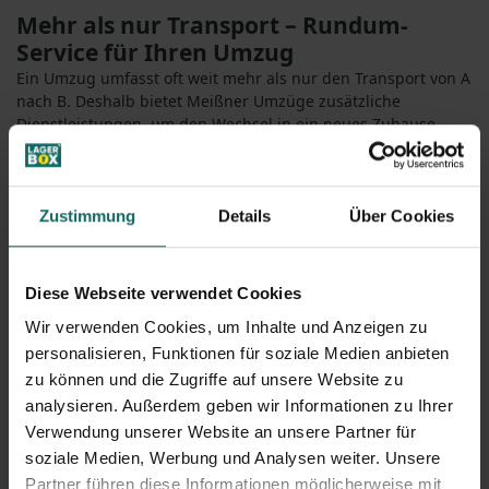
Mehr als nur Transport – Rundum-
Service für Ihren Umzug
Ein Umzug umfasst oft weit mehr als nur den Transport von A
nach B. Deshalb bietet Meißner Umzüge zusätzliche
Dienstleistungen, um den Wechsel in ein neues Zuhause
oder Büro reibungslos zu gestalten:
Möbelmontage – Professioneller Auf- und Abbau von Möbeln
und Küchen.
Entrümpelung & Entsorgung – Fachgerechte Entsorgung von
Zustimmung
Details
Über Cookies
Altmöbeln und Sperrmüll.
Verpackungsmaterial & Umzugskartons – Lieferung
hochwertiger Kartons und Verpackungsmaterialien.
Diese Webseite verwendet Cookies
Lagerung von Möbeln und Hausrat – Sichere Einlagerung für
Wir verwenden Cookies, um Inhalte und Anzeigen zu
kurz- oder langfristige Bedürfnisse.
Warum Meißner Umzüge?
personalisieren, Funktionen für soziale Medien anbieten
Erfahrung seit 1990 – über 30 Jahre Kompetenz
zu können und die Zugriffe auf unsere Website zu
Zuverlässigkeit und Professionalität
analysieren. Außerdem geben wir Informationen zu Ihrer
Individuelle Beratung und maßgeschneiderte
Verwendung unserer Website an unsere Partner für
Umzugslösungen
soziale Medien, Werbung und Analysen weiter. Unsere
Faire Preise ohne versteckte Kosten
Partner führen diese Informationen möglicherweise mit