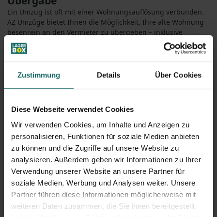
Übergabe
Ein Umzug ist oft mit einer Wohnungsauflösung verbunden.
AZ Umzüge bietet Ihnen die Möglichkeit, Ihre alte Wohnung
besenrein an den Vermieter zu übergeben – inklusive
Räumung, Entsorgung und Reinigung.
Für wen eignet sich AZ Umzüge?
Privatkunden –
Ob Singlewohnung oder großes Haus, Ihr
Umzug wird individuell geplant.
Zustimmung
Details
Über Cookies
Geschäftskunden –
Firmenumzüge, Büroumzüge oder
Standortwechsel werden effizient organisiert.
Nah- und Fernumzüge –
Egal, ob innerhalb der Stadt oder
Diese Webseite verwendet Cookies
bundesweit, AZ Umzüge bringt Ihr Hab und Gut sicher ans
Wir verwenden Cookies, um Inhalte und Anzeigen zu
Ziel.
Warum AZ Umzüge?
personalisieren, Funktionen für soziale Medien anbieten
✔
Professionelle Planung & maßgeschneiderte Lösungen
zu können und die Zugriffe auf unsere Website zu
✔
Komplettservice – von der Verpackung bis zur Montage
analysieren. Außerdem geben wir Informationen zu Ihrer
✔
Erfahrenes Team für alle Umzugsanforderungen
Verwendung unserer Website an unsere Partner für
✔
Zuverlässige & transparente Preisgestaltung
soziale Medien, Werbung und Analysen weiter. Unsere
Mit AZ Umzüge wird Ihr Umzug zum sorglosen Erlebnis, ganz
Partner führen diese Informationen möglicherweise mit
nach Ihren Wünschen und Bedürfnissen.
weiteren Daten zusammen, die Sie ihnen bereitgestellt
Jetzt unverbindliches Angebot einholen: