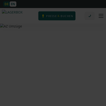
DE
EN
&
PREISE
BUCHEN
AZ Umzüge Köln