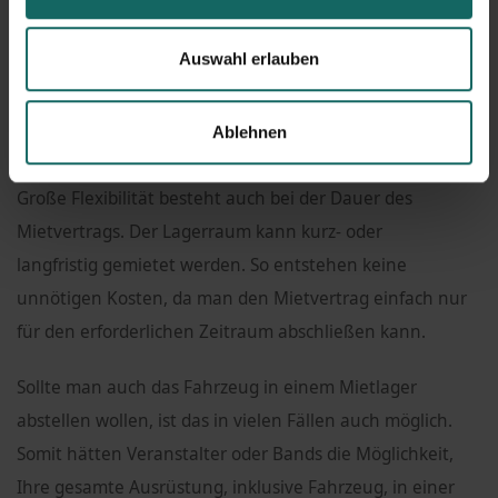
die Ausrüstung ganz einfach in die geräumige Lagerbox
transportiert werden. Sollten Teile der Ausrüstung nicht
Auswahl erlauben
in Racks mit Rollen aufbewahrt werden, stehen Trolleys
zur Verfügung, so dass auch diese bequem in den
Ablehnen
lagerraum gerollt werden können.
Große Flexibilität besteht auch bei der Dauer des
Mietvertrags. Der Lagerraum kann kurz- oder
langfristig gemietet werden. So entstehen keine
unnötigen Kosten, da man den Mietvertrag einfach nur
für den erforderlichen Zeitraum abschließen kann.
Sollte man auch das Fahrzeug in einem Mietlager
abstellen wollen, ist das in vielen Fällen auch möglich.
Somit hätten Veranstalter oder Bands die Möglichkeit,
Ihre gesamte Ausrüstung, inklusive Fahrzeug, in einer