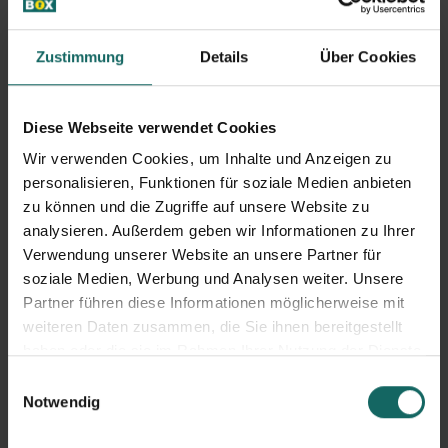
Ein Hauptgrund dafür ist die Bequemlichkeit, die ein
solches Lager garantiert. Es muss nicht lange nach einer
Zustimmung
Details
Über Cookies
teuren Lagerhalle mit langen Mietzeiten gesucht
werden. Selfstorage Lagerräume gibt es heute in
beinahe allen größeren Städten und die Anbieter haben
Diese Webseite verwendet Cookies
sich auf die Bedürfnisse von Händlern wie auch
Wir verwenden Cookies, um Inhalte und Anzeigen zu
Privatpersonen spezialisiert. Sie bieten alle erdenklichen
personalisieren, Funktionen für soziale Medien anbieten
zu können und die Zugriffe auf unsere Website zu
Lagermöglichkeiten, wie Outdoor-Lager, Driveup-Lager
analysieren. Außerdem geben wir Informationen zu Ihrer
bis hin zu vollklimatisierten, videoüberwachten Indoor-
Verwendung unserer Website an unsere Partner für
Lagerboxen. Ein sehr guter Service von diesen Anbietern
soziale Medien, Werbung und Analysen weiter. Unsere
ist die Paketannahme. Dadurch muss der eBay Händler
Partner führen diese Informationen möglicherweise mit
weiteren Daten zusammen, die Sie ihnen bereitgestellt
nicht in seinem Lager anwesend sein, um eine Lieferung
haben oder die sie im Rahmen Ihrer Nutzung der Dienste
in Empfang zu nehmen. Die Selfstorage - Angestellten
gesammelt haben.
Einwilligungsauswahl
wickeln die Paketannahme ab, während sich der Händler
Notwendig
um andere Belange seines Geschäfts kümmern kann.