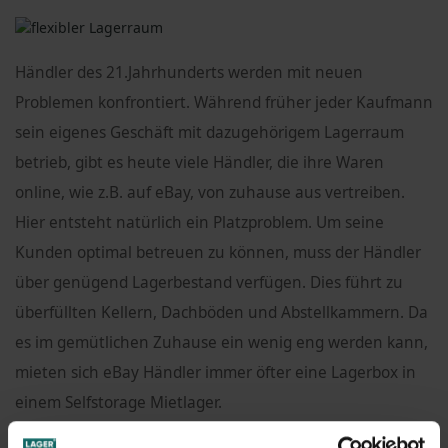
Händler des 21.Jahrhunderts werden mit neuen
Problemen konfrontiert. Während früher jeder Kaufmann
sein eigenes Geschäft mit dazugehörigem Lagerraum
betrieb, gibt es heute viele Händler, die ihre Waren
online, wie z.B. auf eBay, von zuhause aus vertreiben.
Hier entsteht natürlich ein Platzproblem. Um seine
Kunden optimal betreuen zu können, muss der Händler
über genügend Lagerbestand verfügen. Dies führt zu
überfüllten Kellern, Dachböden und Abstellkammern. Da
es im gemütlichen Zuhause ein wenig eng werden kann,
mieten sich eBay Händler immer öfter eine Lagerbox in
einem Selfstorage Mietlager.