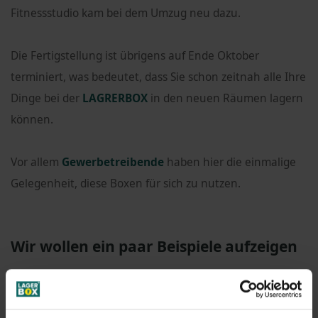
Fitnessstudio kam bei dem Umzug neu dazu.
Die Fertigstellung ist übrigens auf Ende Oktober
terminiert, was bedeutet, dass Sie schon zeitnah alle Ihre
Dinge bei der
LAGRERBOX
in den neuen Räumen lagern
können.
Vor allem
Gewerbetreibende
haben hier die einmalige
Gelegenheit, diese Boxen für sich zu nutzen.
Wir wollen ein paar Beispiele aufzeigen
Eine
Monteurfirma
kann beispielsweise in der
LAGERBOX
alle seine Werkzeuge lagern, ohne dass diese