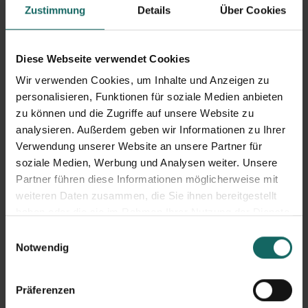
Platz wegnehmen. Vorteile wären hier zum Beispiel die
Zustimmung
Details
Über Cookies
langen Öffnungszeiten, auf die sich später noch bezogen
wird. Aber auch alle anderen Dinge eines Monteurs, die
Diese Webseite verwendet Cookies
er zur täglichen Arbeit braucht oder längerfristig
Wir verwenden Cookies, um Inhalte und Anzeigen zu
unterstellen will, kann man bei der
LAGERBOX
bestens
personalisieren, Funktionen für soziale Medien anbieten
unterstellen. Die Boxen sind dabei stets in einem
zu können und die Zugriffe auf unsere Website zu
sauberen und trockenen Zustand.
analysieren. Außerdem geben wir Informationen zu Ihrer
Verwendung unserer Website an unsere Partner für
soziale Medien, Werbung und Analysen weiter. Unsere
Für
Handwerker
gilt ähnliches wie bei Monteuren, die
Partner führen diese Informationen möglicherweise mit
LAGERBOX
bietet solche Ein- und
weiteren Daten zusammen, die Sie ihnen bereitgestellt
Auslagerungsmöglichkeiten, dass man unter Umständen
haben oder die sie im Rahmen Ihrer Nutzung der Dienste
nicht mal mehr eigene Räume braucht, beziehungsweise
gesammelt haben.
Einwilligungsauswahl
Notwendig
auch nicht private Räumlichkeiten benutzen muss.
Eine weitere Berufsgruppe, die ihre Sachen bei der
Präferenzen