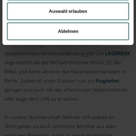
implementieren. Alle Maßnahmen können hier
Auswahl erlauben
nachgelesen werden -
Link
Ablehnen
Unser Standort in Berlin
Schöneweide-Köpenick
ist auch
für alle Kunden gut zu erreichen, da es eine
ausgezeichnete Verkehrsanbindung gibt: Die
LAGERBOX
liegt nämlich an der Michael-Brückner-Straße 32, der
B96a, und damit an einer der Hauptverkehrsstraßen in
Berlin. Zudem ist unser Standort nah am
Flughafen
gelegen und auch mit den öffentlichen Verkehrsmitteln
oder sogar dem LKW zu erreichen.
In unserer Nachbarschaft befindet sich sowohl ein
Wohngebiet als auch zahlreiche Betriebe aus allen
wichtigen Bereichen, somit ist dieser Stadtteil ein