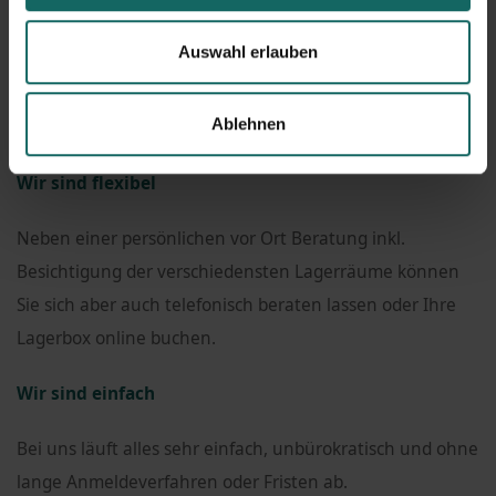
Wir sind einer der größten Anbieter für
Selfstorage
am
Auswahl erlauben
Markt. Wichtig sind uns Qualität und ein breitgefächerter
Service, die wir unseren privaten, aber auch unseren
Ablehnen
gewerblichen Kunden bieten möchten.
Wir sind flexibel
Neben einer persönlichen vor Ort Beratung inkl.
Besichtigung der verschiedensten Lagerräume können
Sie sich aber auch telefonisch beraten lassen oder Ihre
Lagerbox online buchen.
Wir sind einfach
Bei uns läuft alles sehr einfach, unbürokratisch und ohne
lange Anmeldeverfahren oder Fristen ab.