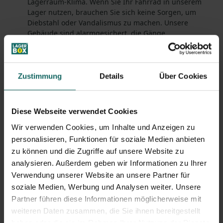
Lagerraum-Klima. Wenn Sie Ihr
Fahrrad
in unserem
Lager
nutzen, brauchen Sie sich keine Sorgen, um
Diebstahl oder Vandalismus zu machen. Unsere
Gebäude sind alarmgesichert, die Gänge
videoüberwacht und nur Sie haben Zugang zu Ihrer
Box. Auf diese Weise können Sie
Ihr Fahrrad sicher
einlagern.
Eine zusätzliche Versicherung schließen Sie beim
Zustimmung
Details
Über Cookies
Abschluss des Mietvertrages für Ihren Selfstorage-
Lagerraum automatisch mit ab – ideal, wenn Sie Ihre
Fahrräder
sicher und
platzsparend lagern
möchten
!
Diese Webseite verwendet Cookies
Ihre Vorteile bei LAGERBOX
Wir verwenden Cookies, um Inhalte und Anzeigen zu
personalisieren, Funktionen für soziale Medien anbieten
zu können und die Zugriffe auf unsere Website zu
Damit kommen wir dann
analysieren. Außerdem geben wir Informationen zu Ihrer
auch gleich zu den
Vorteilen, die Sie selbst als unser Kunde bei LAGERBOX
Verwendung unserer Website an unsere Partner für
genießen. Klar, für jeden leidenschaftlichen Radfahrer und
soziale Medien, Werbung und Analysen weiter. Unsere
stolzen Besitzer eines guten Fahrrads ist es schon ein
Partner führen diese Informationen möglicherweise mit
Hochgenuss, das Fahrrad in guten Händen und einer
weiteren Daten zusammen, die Sie ihnen bereitgestellt
sicheren Fahrradgarage zu wissen. Doch LAGERBOX ist nicht
haben oder die sie im Rahmen Ihrer Nutzung der Dienste