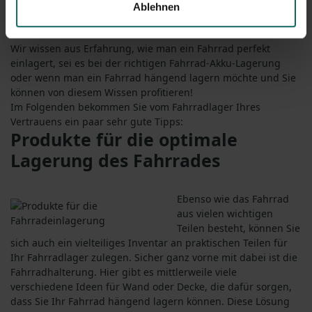
Fahrradlagerung gemacht, a
ber wir wissen noch etwas!
Bei
Ablehnen
Service und Komfort schalten wir gerne noch einen Gang
höher – auch rein informativer Natur!
Wir wissen aus Erfahrung, wie man ein Fahrrad perfekt
einlagert, sei es bei der richtigen
Fahrrad
-
Akku
-
Lagerung
oder wenn man ein
Fahrrad hängend lagern
möchte
und Sie
können von diesem Wissen profitieren
!
Im Folgenden bekommen Sie vom Fahrradlager Ihres
Vertrauens ein paar sehr gute Tipps:
Produkte für die optimale
Lagerung
des Fahrrades
Ebenso wie das Fahrrad
aus vielen wichtigen
Teilen besteht, können Sie
sich auch ein vielteiliges Inventar an praktischen Teilen für
Ihr Fahrradlager zulegen. Sicher ganz vorne mit dabei ist die
Fahrradhalterung. Hier gibt es mittlerweile viele
verschiedene Ideen für Wand oder Decke, die dafür sorgen,
dass Sie Ihr
Fahrrad hängend lagern
können. Diese Lösung