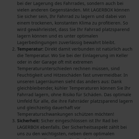
bei der
Lagerung
des Fahrrades
, sondern auch bei
vielen anderen Gegenständen.
Mit LAGERBOX können
Sie sicher sein, Ihr
Fahrrad
zu
lagern
und dabei von
einem trockenen, konstanten Klima zu profitieren.
So
wird gewährleistet, dass Sie Ihr
Fahrrad platzsparend
lagern
können
und es unter optimalen
Lagerbedingungen zuverlässig
bewahrt
bleibt.
Temperatur:
Direkt damit verbunden ist
natürlich auch
die Temperatur. Wo Sie bei der Einlagerung im Keller
oder in der Garage oft mit extremen
Temperaturunterschieden rechnen müssen, sind
Feuchtigkeit und Hitzeschäden fast unvermeidbar. In
unseren Lagerräumen sieht das anders aus: Dank
gleichbleibender, kühler Temperaturen können Sie
Ihr
Fahrrad lagern
, ohne Risiko für Schäden.
Das optimale
Umfeld für alle, die ihr
e
Fahrräder platzsparend
lagern
und gleichzeitig dauerhaft vor
Temperaturschwankungen schützen möchten
!
Sicherheit:
Sicher eingeschlossen ist Ihr Rad bei
LAGERBOX ebenfalls. Der Sicherheitsaspekt zählt bei
uns zu den wichtigsten, neben dem optimalen