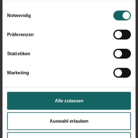
nur für Ihr Fahrrad gut, sondern auch für Sie. Wir machen
gesammelt haben.
Ihnen
d
ie
Fahrräder
im
professionellen
Lagern
bei uns
so
Einwilligungsauswahl
einfach, flexibel und komfortabel wie möglich.
Notwendig
Warum LAGERBOX die beste Wahl ist, um
Fahrräder
platzsparend
zu
lagern
?
Lagern ab 1 m³ bis 30 m²
Präferenzen
einfach und schnell buchen
flexibel und kurzfristig kündbar
Statistiken
bequem zugänglich mit dem Pkw oder Lkw
Gratis-Transporter am Einzugstag
vor Ort kostenlose Transporthilfen verfügbar
Marketing
Online-Umzugsshop für praktische Materialien
Warenannahme durch unsere Mitarbeiter möglich
Drive-in-Area für trockenes Aus- und Einladen
Wie lässt sich ein Fahrrad richtig
Alle zulassen
einlagern?
Mit
Ihre
m
Fahrrad
in
Auswahl erlauben
unserem
Lager
haben Sie
schon einen wichtigen Schritt in Richtung optimale