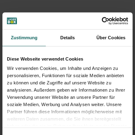
Was die DtGV in der Beratung
generell kritisch sieht
Zustimmung
Details
Über Cookies
Der Test zeigt gleichzeitig, wo Beratung in der Branche
insgesamt nicht immer rund läuft: Bedarf und Preis
Diese Webseite verwendet Cookies
werden häufig gut geklärt, aber nicht immer wird sauber
Wir verwenden Cookies, um Inhalte und Anzeigen zu
erklärt, welche Gegenstände eingelagert werden dürfen
personalisieren, Funktionen für soziale Medien anbieten
und welche nicht. Auch beim Thema Versicherung fehlen
zu können und die Zugriffe auf unsere Website zu
teils ausreichende Hinweise. Genau solche Punkte sind in
analysieren. Außerdem geben wir Informationen zu Ihrer
der Praxis entscheidend, weil sie später Ärger
Verwendung unserer Website an unsere Partner für
soziale Medien, Werbung und Analysen weiter. Unsere
verhindern.
Partner führen diese Informationen möglicherweise mit
weiteren Daten zusammen, die Sie ihnen bereitgestellt
haben oder die sie im Rahmen Ihrer Nutzung der Dienste
Starker Service, solider
gesammelt haben.