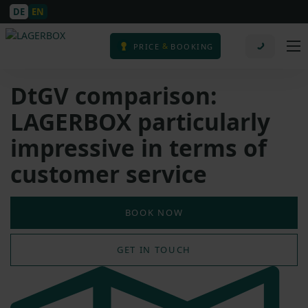
DE
EN
&
PRICE
BOOKING
DtGV comparison:
LAGERBOX particularly
impressive in terms of
customer service
BOOK NOW
GET IN TOUCH