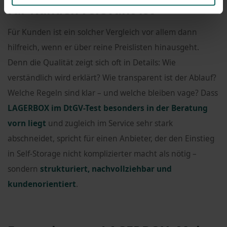
für Kunden relevant ist
Für Kunden ist ein solcher Vergleich vor allem dann
hilfreich, wenn er über reine Preislisten hinausgeht.
Denn die Qualität zeigt sich oft in Details: Wie
verständlich wird erklärt? Wie transparent ist der Ablauf?
Welche Regeln sind klar – und welche bleiben vage? Dass
LAGERBOX im DtGV-Test besonders in der Beratung
vorn liegt
und zugleich im Service sehr stark
abschneidet, spricht für einen Anbieter, der den Einstieg
in Self-Storage nicht komplizierter macht als nötig –
sondern
strukturiert, nachvollziehbar und
kundenorientiert
.